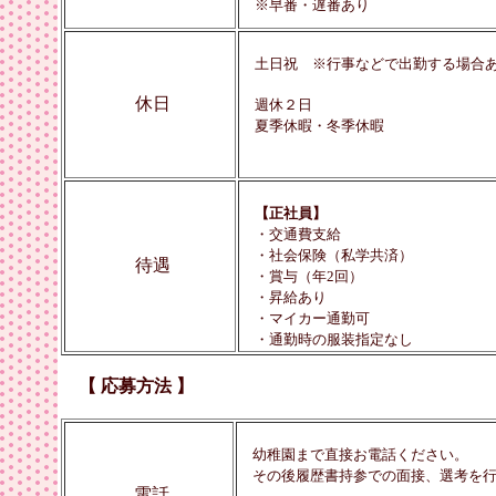
※早番・遅番あり
土日祝 ※行事などで出勤する場合
休日
週休２日
夏季休暇・冬季休暇
【正社員】
・交通費支給
・社会保険（私学共済）
待遇
・賞与（年2回）
・昇給あり
・マイカー通勤可
・通勤時の服装指定なし
【 応募方法 】
幼稚園まで直接お電話ください。
その後履歴書持参での面接、選考を行
電話